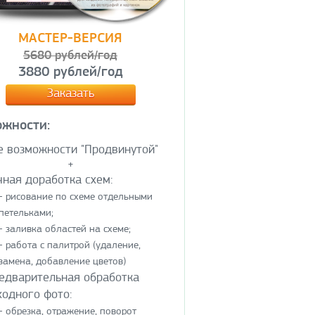
МАСТЕР-ВЕРСИЯ
5680 рублей/год
3880 рублей/год
Заказать
ожности:
е возможности "Продвинутой"
+
чная доработка схем:
- рисование по схеме отдельными
петельками;
- заливка областей на схеме;
- работа с палитрой (удаление,
замена, добавление цветов)
едварительная обработка
ходного фото:
- обрезка, отражение, поворот