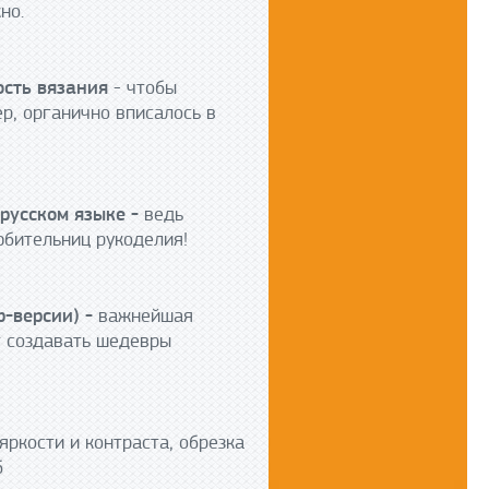
но.
ость вязания
- чтобы
р, органично вписалось в
русском языке -
ведь
юбительниц рукоделия!
р-версии) -
важнейшая
т создавать шедевры
яркости и контраста, обрезка
б