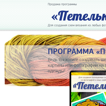
Продажа программы
Для создания схем вязания из любых фот
ПРОГРАММА «П
Ведь Вы хотите создавать ш
картины или фотографии на 
одежды?