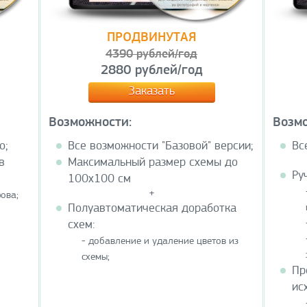
ПРОДВИНУТАЯ
4390 рублей/год
2880 рублей/год
Заказать
Возможности:
Возм
о;
Все возможности "Базовой" версии;
Вс
в
Максимальный размер схемы до
Ру
100х100 см
+
ова;
Полуавтоматическая доработка
схем:
- добавление и удаление цветов из
схемы;
Пр
ис