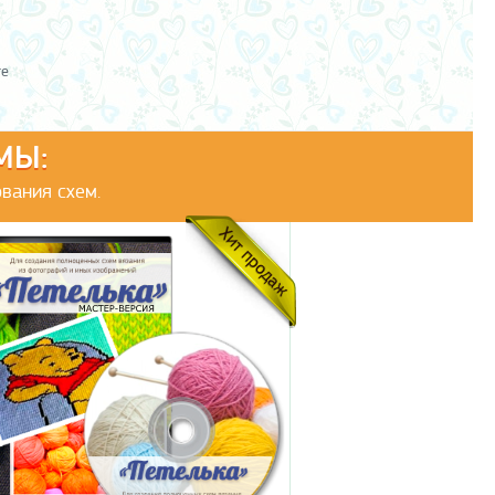
те
МЫ:
вания схем.