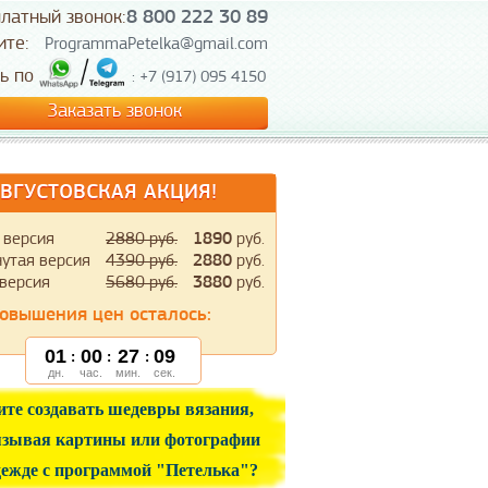
латный звонок:
8 800 222 30 89
ите:
ProgrammaPetelka@gmail.com
зь по
: +7 (917) 095 4150
Заказать звонок
ВГУСТОВСКАЯ АКЦИЯ!
 версия
2880 руб.
1890
руб.
утая версия
4390 руб.
2880
руб.
версия
5680 руб.
3880
руб.
овышения цен осталось:
01
00
27
08
:
:
:
дн.
час.
мин.
сек.
ите создавать шедевры вязания,
зывая картины или фотографии
дежде с программой "Петелька"?