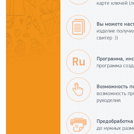
карте ключей (л
Вы можете наст
изделие получил
свитер :))
Программа, инс
программа созд
Возможность по
возможность пр
рукоделия.
Предобработка 
до нужных разме