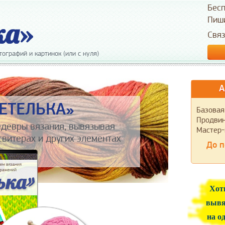
Бесп
Пиш
Свя
ографий и картинок (или с нуля)
А
ЕТЕЛЬКА»
Базовая
Продвин
едевры вязания, вывязывая
Мастер-
свитерах и других элементах
До п
Хот
вывя
на о